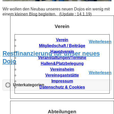
Desktop Version
Wir wollen den Neubau unseres neuen Dojos ein wenig mit
Start
einem kleinen Blog begleiten. (Update : 14.1.19)
Verein
Verein
Weiterlesen
Mitgliedschaft / Beiträge
Hauptverein
Restfinanzierung für unser neues
Veranstaltungen/Termine
Dojo
Hallen&Platzbelegung
Vereinsheim
Weiterlesen
Vereinsgaststätte
Impressum
Unterkategorien
click
Datenschutz & Cookies
to
expand
contents
Abteilungen