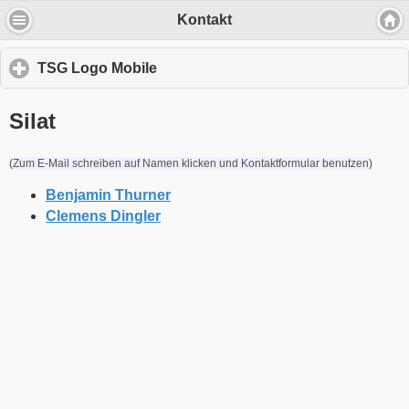
Kontakt
TSG Logo Mobile
click
to
expand
Silat
Wir verwenden Cookies, um Inhalte zu
contents
personalisieren und die Zugriffe auf unsere
Website zu analysieren.
(Zum E-Mail schreiben auf Namen klicken und Kontaktformular benutzen)
Benjamin Thurner
Durch die Nutzung unserer Dienste erklärst Du Dich mit dem
Clemens Dingler
Einsatz von Cookies einverstanden
Einverstanden
Mehr über Cookies