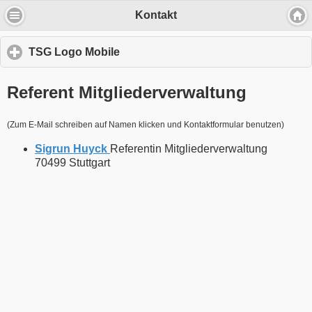
Kontakt
TSG Logo Mobile
click
to
expand
Referent Mitgliederverwaltung
Wir verwenden Cookies, um Inhalte zu
contents
personalisieren und die Zugriffe auf unsere
Website zu analysieren.
(Zum E-Mail schreiben auf Namen klicken und Kontaktformular benutzen)
Sigrun Huyck
Referentin Mitgliederverwaltung
Durch die Nutzung unserer Dienste erklärst Du Dich mit dem
70499 Stuttgart
Einsatz von Cookies einverstanden
Einverstanden
Mehr über Cookies