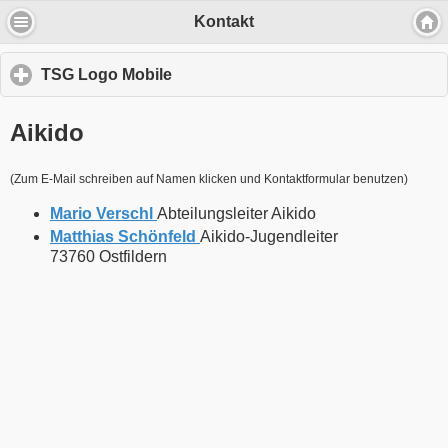
Kontakt
TSG Logo Mobile
click
to
expand
Aikido
Wir verwenden Cookies, um Inhalte zu
contents
personalisieren und die Zugriffe auf unsere
Website zu analysieren.
(Zum E-Mail schreiben auf Namen klicken und Kontaktformular benutzen)
Mario Verschl
Abteilungsleiter Aikido
Durch die Nutzung unserer Dienste erklärst Du Dich mit dem
Matthias Schönfeld
Aikido-Jugendleiter
Einsatz von Cookies einverstanden
73760 Ostfildern
Einverstanden
Mehr über Cookies